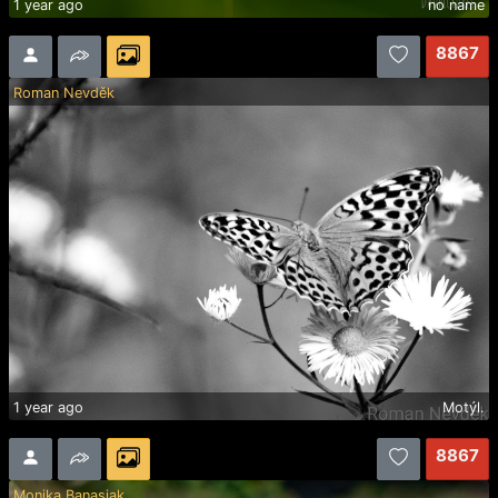
1 year ago
no name
8867
Roman Nevděk
1 year ago
Motýl.
8867
Monika Banasiak