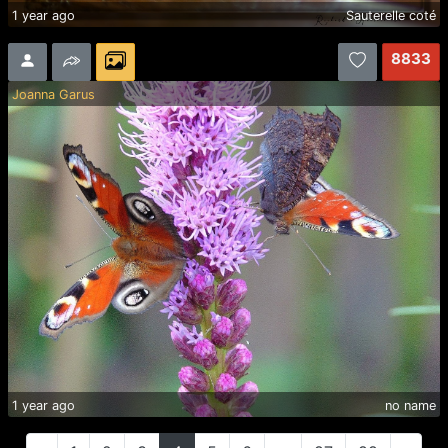
1 year ago
Sauterelle coté
8833
Joanna Garus
1 year ago
no name