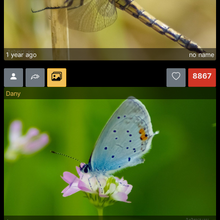
1 year ago
no name
8867
Dany