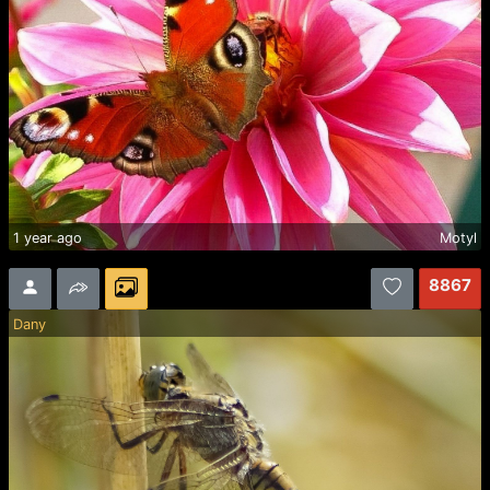
1 year ago
Motyl
8867
Dany