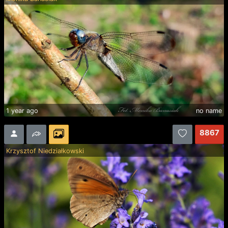
1 year ago
no name
8867
Krzysztof Niedziałkowski