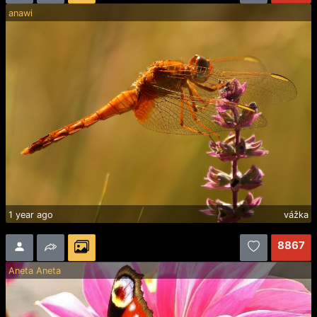
anawi
1 year ago
vážka
8867
Aneta Aneta