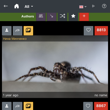
All
Authors
8813
Нина Минченко
1 year ago
no name
8867